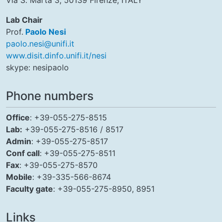
Via S. Marta 3, 50139 Firenze, ITALY
Lab Chair
Prof.
Paolo Nesi
paolo.nesi@unifi.it
www.disit.dinfo.unifi.it/nesi
skype: nesipaolo
Phone numbers
Office
: +39-055-275-8515
Lab:
+39-055-275-8516 / 8517
Admin
: +39-055-275-8517
Conf call
: +39-055-275-8511
Fax
: +39-055-275-8570
Mobile
: +39-335-566-8674
Faculty gate
: +39-055-275-8950, 8951
Links