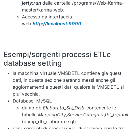
jetty:run
dalla cartella
/programs/Web-Karma-
master/karma-web.
Accesso da interfaccia
web
http://localhost:9999
.
Esempi/sorgenti processi ETLe
database setting
la macchina virtuale VMSDETL contiene gia questi
dati, in questa sezione saranno messi anche gli
aggiornamenti a questi dati qualora la VMSDETL si
piu' vecchia.
Database MySQL
dump db
Elaborato_Sis_Distr
contenente le
tabelle
MappingCity
,
ServiceCategory
,
tbl_toponi
(dump_db_elaborato.sql)
per i sorgenti di processi ETL di esempio con le tre