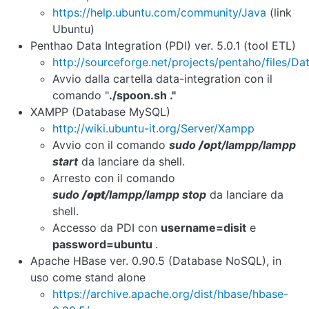
https://help.ubuntu.com/community/Java
(link
Ubuntu)
Penthao Data Integration (PDI) ver. 5.0.1 (tool ETL)
http://sourceforge.net/projects/pentaho/files/Da
Avvio dalla cartella data-integration con il
comando "
./spoon.sh ."
XAMPP (Database MySQL)
http://wiki.ubuntu-it.org/Server/Xampp
Avvio con il comando
sudo
/o
pt/lampp/lampp
start
da lanciare da shell.
Arresto con il comando
sudo
/opt
/lampp/lampp stop
da lanciare da
shell.
Accesso da PDI con
username=disit
e
password=ubuntu
.
Apache HBase ver. 0.90.5 (Database NoSQL), in
uso come stand alone
https://archive.apache.org/dist/hbase/hbase-