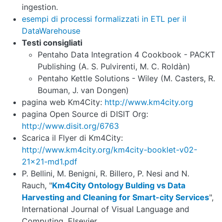
ingestion.
esempi di processi formalizzati in ETL per il
DataWarehouse
Testi consigliati
Pentaho Data Integration 4 Cookbook - PACKT
Publishing (A. S. Pulvirenti, M. C. Roldàn)
Pentaho Kettle Solutions - Wiley (M. Casters, R.
Bouman, J. van Dongen)
pagina web Km4City:
http://www.km4city.org
pagina Open Source di DISIT Org:
http://www.disit.org/6763
Scarica il Flyer di Km4City:
http://www.km4city.org/km4city-booklet-v02-
21x21-md1.pdf
P. Bellini, M. Benigni, R. Billero, P. Nesi and N.
Rauch, "
Km4City Ontology Bulding vs Data
Harvesting and Cleaning for Smart-city Services
",
International Journal of Visual Language and
Computing, Elsevier,